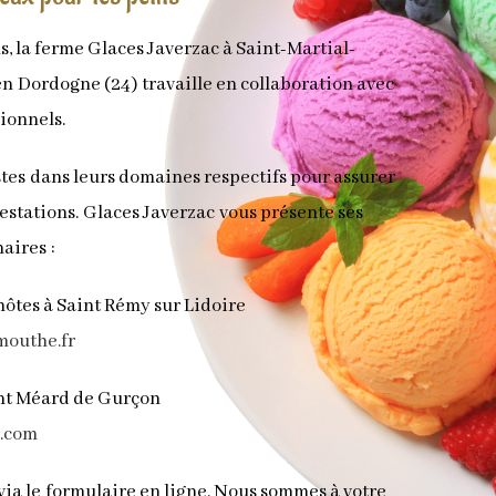
s, la ferme Glaces Javerzac à Saint-Martial-
n Dordogne (24) travaille en collaboration avec
ionnels.
istes dans leurs domaines respectifs pour assurer
restations. Glaces Javerzac vous présente ses
aires :
ôtes à Saint Rémy sur Lidoire
outhe.fr
aint Méard de Gurçon
r.com
 via le formulaire en ligne. Nous sommes à votre